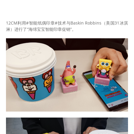
12CM利用#智能纸偶印章#技术与Baskin Robbins（美国31冰淇
淋）进行了“海绵宝宝智能印章促销”。