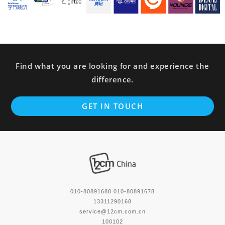
Find what you are looking for and experience the
difference.
GET IN TOUCH
010-80891688 010-80891678
13311290168
service@12cm.com.cn
100102