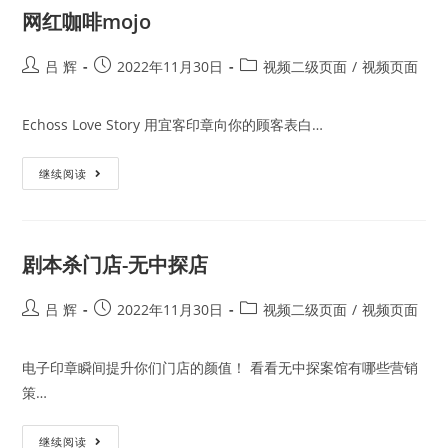
网红咖啡mojo
吕 辉
2022年11月30日
视频二级页面
/
视频页面
Echoss Love Story 用宜客印章向你的顾客表白…
继续阅读
剧本杀门店-无中探店
吕 辉
2022年11月30日
视频二级页面
/
视频页面
电子印章瞬间提升你们门店的颜值！ 看看无中探案馆有哪些营销
策…
继续阅读