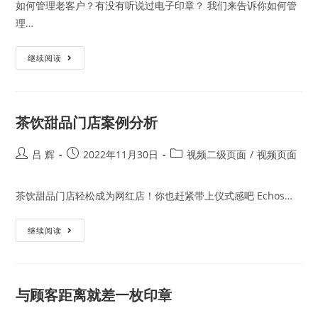
如何管理老客户？有没有听说过电子印章？ 我们来告诉你如何管
理…
继续阅读
茶饮甜品门店案例分析
吕 辉
2022年11月30日
视频二级页面
/
视频页面
茶饮甜品门店轻松成为网红店！你也赶紧带上仪式感吧 Echos…
继续阅读
与顾客距离就差一枚印章