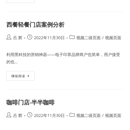
西餐轻餐门店案例分析
吕 辉
2022年11月30日
视频二级页面
/
视频页面
利用黑科技的营销神器——电子印章品牌商户也简单，用户接受
的也…
继续阅读
咖啡门店-半半咖啡
吕 辉
2022年11月30日
视频二级页面
/
视频页面