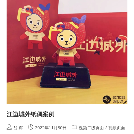
江边城外纸偶案例
吕 辉
2022年11月30日
视频二级页面
/
视频页面