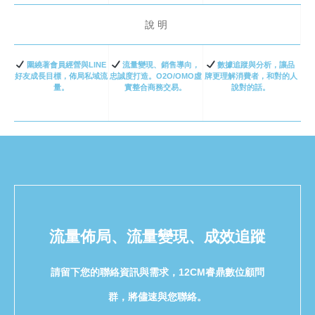
說明
圍繞著會員經營與LINE
流量變現、銷售導向，
數據追蹤與分析，讓品
好友成長目標，佈局私域流
忠誠度打造。O2O/OMO虛
牌更理解消費者，和對的人
量。
實整合商務交易。
說對的話。
流量佈局、流量變現、成效追蹤
請留下您的聯絡資訊與需求，12CM睿鼎數位顧問
群，將儘速與您聯絡。